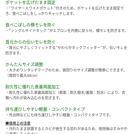
ポケットを広げたまま固定
・“ワイヤー入ワイドポケット”付きのため、ポケットを広げたまま固定で
き、食べこぼしをしっかりキャッチします。
食べこぼしの横モレを防ぐ
・“シングルサイドタック ”がエプロンを内側に反らせ、横モレを防ぎます。
首元からの伝いモレを防ぐ
・首元にやさしくフィットする“やわらかネックフィッター”が、伝いモレを
防ぎます。
かんたんサイズ調整
・大きめワンタッチテープのため、首回りのサイズ調整が簡単にできます。
（首回り最大48cm）
耐久性に優れた表裏両面加工
・耐久性に優れた表裏両面加工（表面：耐久撥水/裏面：防水）により、衣
類へ汚れが染み込むのを防ぎます。
持ち運びしやすい軽量・コンパクトタイプ
・外出時などにも持ち運びしやすい軽量・コンパクトタイプです。
■使用上の注意
・汚れたまま放置するとカビが発生する恐れがあるため、使用後はすみやか
に洗濯してください。