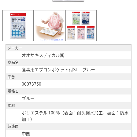
メーカー
オオサキメディカル㈱
商品名
食事用エプロンポケット付ST ブルー
品番
00073750
規格１
ブルー
素材
ポリエステル 100％（表面：耐久撥水加工、裏面：防水
加工）
製造国
中国