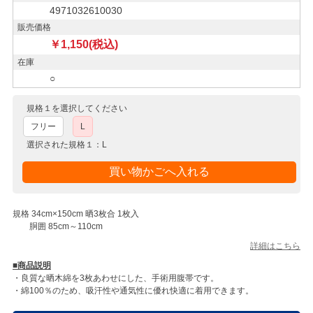
4971032610030
販売価格
￥1,150(税込)
在庫
○
規格１を選択してください
フリー
L
選択された規格１：L
規格 34cm×150cm 晒3枚合 1枚入
胴囲 85cm～110cm
詳細はこちら
■商品説明
・良質な晒木綿を3枚あわせにした、手術用腹帯です。
・綿100％のため、吸汗性や通気性に優れ快適に着用できます。