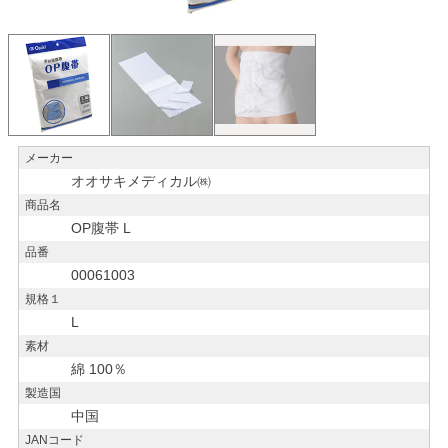
メーカー
オオサキメディカル㈱
商品名
OP腹帯 L
品番
00061003
規格１
L
素材
綿 100％
製造国
中国
JANコード