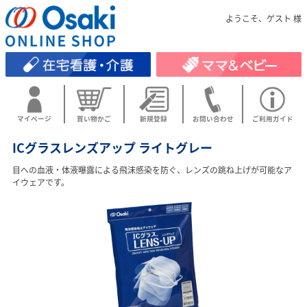
ようこそ、ゲスト 様
マイページ
買い物かご
新規登録
お問い合わせ
ご利用ガイド
ICグラスレンズアップ ライトグレー
目への血液・体液曝露による飛沫感染を防ぐ、レンズの跳ね上げが可能なア
イウェアです。