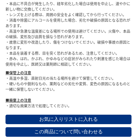
・本品に不具合が発生したり、経年劣化した場合は使用を中止し、速やかに
新しい物に交換してください。
・レンズを上げる際は、周囲の安全をよく確認してから行ってください。
・消毒や除菌にアルコールを使用した場合、劣化や破損の原因となる恐れが
あります。
・高温や急激な温度差になる場所での使用は避けてください。火傷や、本品
の破損、変形及び品質を損なう恐れがあります。
・故意に変形や改造したり、傷をつけないでください。破損や事故の原因と
なります。
・本品を装着する際、目を突く恐れがあるため、注意してください。
・赤み、はれ、かぶれ、かゆみなどの症状がみられたり刺激を感じた場合は
使用を中止し、医師又は薬剤師に相談してください。
■保管上の注意
・高温や多湿、直射日光の当たる場所を避けて保管してください。
・硬いものや鋭利なもの、薬剤などの劣化や変質、変色の原因になるものと
一緒に保管しないでください。
■廃棄上の注意
・適切な廃棄方法で処理してください。