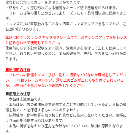
途などに合わせてカラーを選ぶことができます。
・頭をやさしく包む形状による適度なホールド感で圧迫を和らげます。
・フレーム後端の滑り止めゴムにより ズレにくく長時間快適に使用できま
す。
・レンズに指が直接触れることなく清潔にレンズアップできるツマミが、左
右2箇所ずつあります。
本品はICグラス レンズアップ用フレームです。必ずレンズアップ専用レンズ
と組み合わせて使用してください。
使用前に必ず下記の説明をよく読み、注意書きを順守して正しく使用してく
ださい。取り扱いを誤った場合、本品の破損や、失明、ケガを負う恐れがあ
ります。
■使用前の注意
・フレームの損傷やキズ、ひび、割れ、汚染などがないか確認をしてくださ
い。 ・可動フレームやレンズ、滑り止めゴムが正しく取り付けられている
か、可動部に不具合がないか確認をしてください。
■使用上の注意
・本品は未滅菌品です。
・本品は使用者の飛沫感染を軽減することを目的としているため、身体の損
傷を防ぐことを保証するものではありません。
・放射線や、化学物質を取り扱う作業などに使用しないでください。破損に
より顔面を損傷する恐れがあります。
・本品に衝撃を与えたり圧力をかけないでください。破損の原因となりま
す。