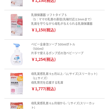
￥1,150(税込)
乳頭保護器 ソフトタイプ S
（S：ママの乳首の直径(先端付近)13mmまで）
乳首を守りながら母乳が与えられる乳頭保護器
￥1,150(税込)
ベビー全身泡ソープ 500mlボトル
（500ml）
片手で使えるポンプ式の泡ベビーソープ
￥1,254(税込)
母乳実感乳首 9ヵ月以上／LLサイズ(スリーカット)
（LLサイズ）
母乳育児を応援する乳首
￥1,777(税込)
母乳実感乳首 6ヵ月頃から／Lサイズ(スリーカッ
ト)