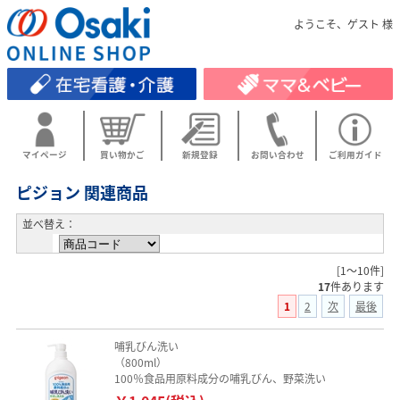
ようこそ、ゲスト 様
マイページ
買い物かご
新規登録
お問い合わせ
ご利用ガイド
ピジョン 関連商品
並べ替え：
[1～10件]
17
件あります
1
2
次
最後
哺乳びん洗い
（800ml）
100％食品用原料成分の哺乳びん、野菜洗い