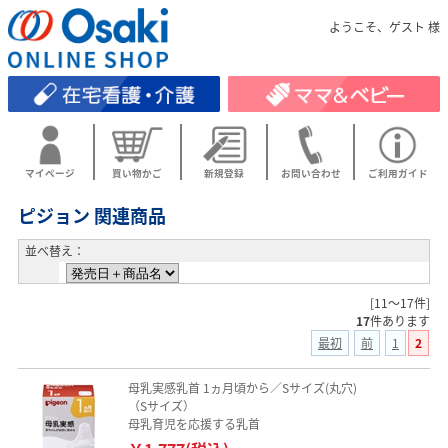
ようこそ、ゲスト 様
マイページ
買い物かご
新規登録
お問い合わせ
ご利用ガイド
ピジョン 関連商品
並べ替え：
[11～17件]
17
件あります
最初
前
1
2
母乳実感乳首 1ヵ月頃から／Sサイズ(丸穴)
（Sサイズ）
母乳育児を応援する乳首