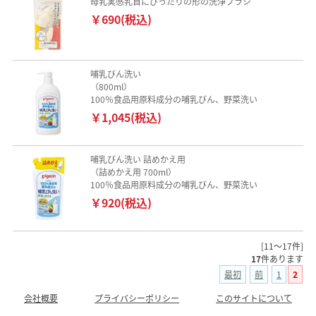
母乳実感乳首にぴったりの形の洗浄ブラシ
￥690(税込)
哺乳びん洗い
（800ml）
100％食品用原料成分の哺乳びん、野菜洗い
￥1,045(税込)
哺乳びん洗い 詰めかえ用
（詰めかえ用 700ml）
100％食品用原料成分の哺乳びん、野菜洗い
￥920(税込)
[11～17件]
17
件あります
最初
前
1
2
会社概要
プライバシーポリシー
このサイトについて