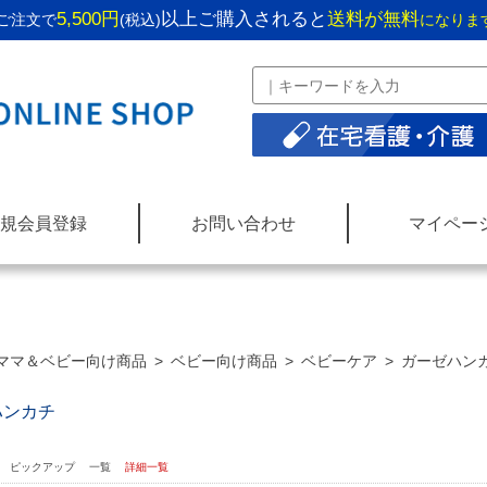
5,500円
以上ご購入されると
送料が無料
ご注文で
(税込)
になりま
規会員登録
お問い合わせ
マイペー
ママ＆ベビー向け商品
>
ベビー向け商品
>
ベビーケア
>
ガーゼハン
ハンカチ
：
ピックアップ
一覧
詳細一覧