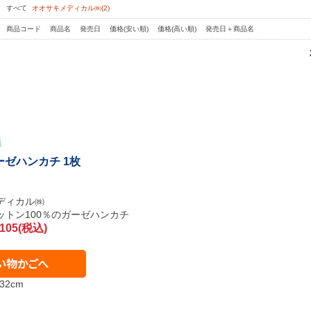
：
すべて
オオサキメディカル㈱(2)
：
商品コード
商品名
発売日
価格(安い順)
価格(高い順)
発売日＋商品名
ガーゼハンカチ 1枚
ディカル㈱
ットン100％のガーゼハンカチ
105(税込)
32cm