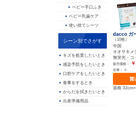
ベビー手口ふき
ベビー乳歯ケア
使い捨てシーツ
dacco 
（10枚）
シーン別でさがす
中国
オオサキメ
キズを処置したいとき
無蛍光・コ
￥
感染予防をしたいとき
販売価格：
○
在庫：
口腔ケアをしたいとき
食事をするとき
規格 32cm×
からだを拭きたいとき
出産準備用品