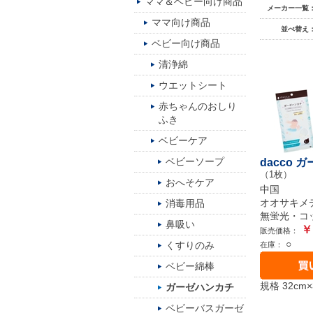
ママ＆ベビー向け商品
メーカー一覧
ママ向け商品
並べ替え
ベビー向け商品
清浄綿
ウエットシート
赤ちゃんのおしり
ふき
ベビーケア
ベビーソープ
dacco 
（1枚）
おへそケア
中国
オオサキメ
消毒用品
無蛍光・コ
鼻吸い
￥
販売価格：
○
くすりのみ
在庫：
ベビー綿棒
規格 32cm×
ガーゼハンカチ
ベビーバスガーゼ