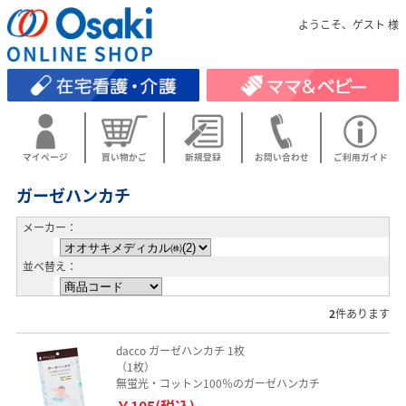
ようこそ、ゲスト 様
マイページ
買い物かご
新規登録
お問い合わせ
ご利用ガイド
ガーゼハンカチ
メーカー：
並べ替え：
2
件あります
dacco ガーゼハンカチ 1枚
（1枚）
無蛍光・コットン100％のガーゼハンカチ
￥105(税込)