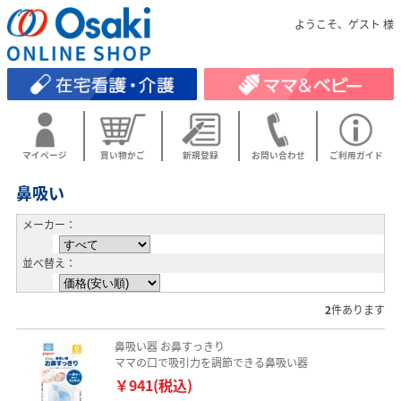
ようこそ、ゲスト 様
マイページ
買い物かご
新規登録
お問い合わせ
ご利用ガイド
鼻吸い
メーカー：
並べ替え：
2
件あります
鼻吸い器 お鼻すっきり
ママの口で吸引力を調節できる鼻吸い器
￥941(税込)