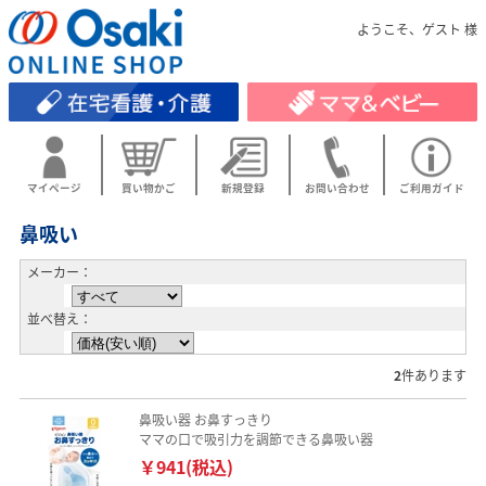
ようこそ、ゲスト 様
マイページ
買い物かご
新規登録
お問い合わせ
ご利用ガイド
鼻吸い
メーカー：
並べ替え：
2
件あります
鼻吸い器 お鼻すっきり
ママの口で吸引力を調節できる鼻吸い器
￥941(税込)