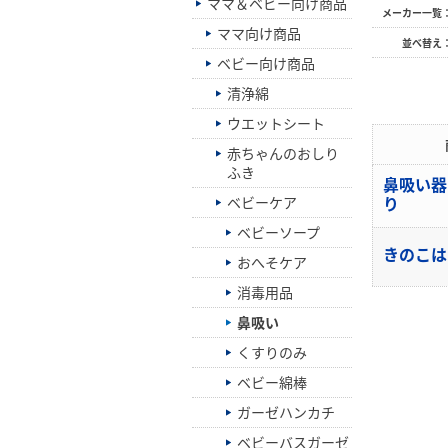
ママ＆ベビー向け商品
メーカー一覧
ママ向け商品
並べ替え
ベビー向け商品
清浄綿
ウエットシート
赤ちゃんのおしり
ふき
鼻吸い器
り
ベビーケア
ベビーソープ
きのこ
おへそケア
消毒用品
鼻吸い
くすりのみ
ベビー綿棒
ガーゼハンカチ
ベビーバスガーゼ