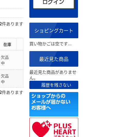
2
件あります
ショピングカート
買い物かごは空です...
在庫
欠品
最近見た商品
中
最近見た商品がありませ
欠品
ん。
中
履歴を残さない
2
件あります