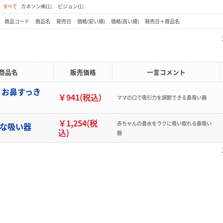
：
すべて
カネソン㈱(1)
ピジョン(1)
：
商品コード
商品名
発売日
価格(安い順)
価格(高い順)
発売日＋商品名
商品名
販売価格
一言コメント
 お鼻すっき
￥941(税込)
ママの口で吸引力を調節できる鼻吸い器
￥1,254(税
赤ちゃんの鼻水をラクに吸い取れる鼻吸い
はな吸い器
込)
器