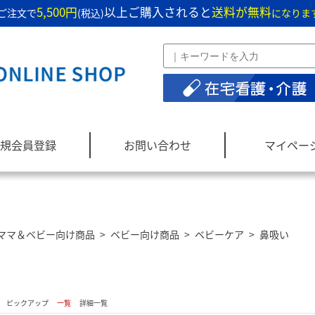
5,500円
以上ご購入されると
送料が無料
ご注文で
(税込)
になりま
規会員登録
お問い合わせ
マイペー
ママ＆ベビー向け商品
>
ベビー向け商品
>
ベビーケア
>
鼻吸い
：
ピックアップ
一覧
詳細一覧