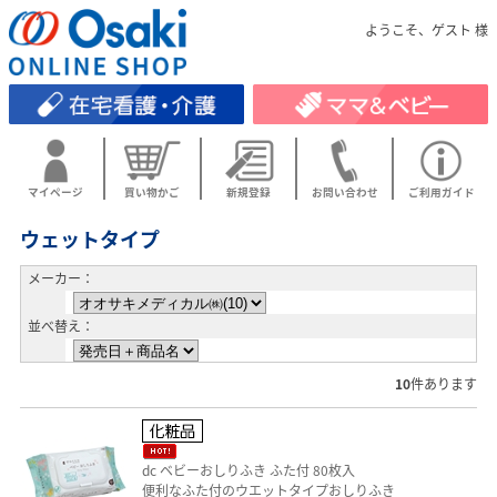
ようこそ、ゲスト 様
マイページ
買い物かご
新規登録
お問い合わせ
ご利用ガイド
ウェットタイプ
メーカー：
並べ替え：
10
件あります
dc ベビーおしりふき ふた付 80枚入
便利なふた付のウエットタイプおしりふき