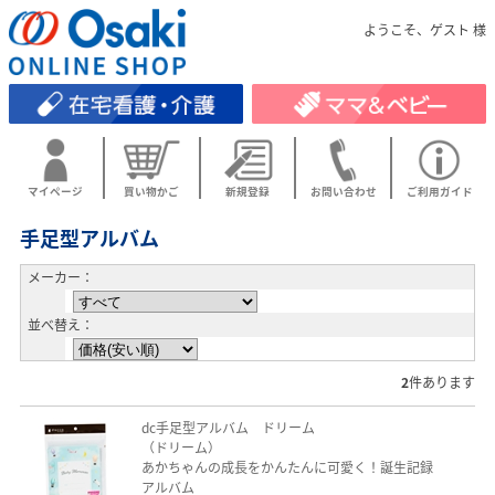
ようこそ、ゲスト 様
マイページ
買い物かご
新規登録
お問い合わせ
ご利用ガイド
手足型アルバム
メーカー：
並べ替え：
2
件あります
dc手足型アルバム ドリーム
（ドリーム）
あかちゃんの成長をかんたんに可愛く！誕生記録
アルバム