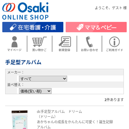
ようこそ、ゲスト 様
マイページ
買い物かご
新規登録
お問い合わせ
ご利用ガイド
手足型アルバム
メーカー：
並べ替え：
2
件あります
dc手足型アルバム ドリーム
（ドリーム）
あかちゃんの成長をかんたんに可愛く！誕生記録
アルバム