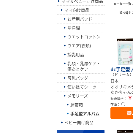
ママ＆ベビー向け商品
メーカー一覧
ママ向け商品
並べ替え
お産用パッド
清浄綿
ウエットコットン
ウエア(衣類)
授乳用品
乳頭・乳房ケア・
dc手足型
傷あとケア
（ドリーム
母乳バッグ
日本
オオサキメ
使い捨てシーツ
あかちゃん
メモリーズ
￥
販売価格：
○
臍帯箱
在庫：
手足型アルバム
ベビー向け商品