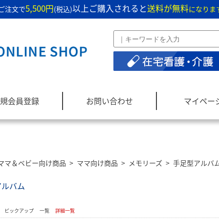
5,500円
以上ご購入されると
送料が無料
ご注文で
(税込)
になりま
規会員登録
お問い合わせ
マイペー
ママ＆ベビー向け商品
>
ママ向け商品
>
メモリーズ
>
手足型アルバ
アルバム
：
ピックアップ
一覧
詳細一覧