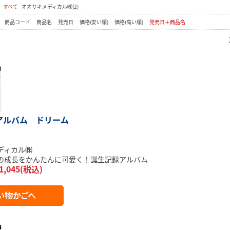
：
すべて
オオサキメディカル㈱(2)
：
商品コード
商品名
発売日
価格(安い順)
価格(高い順)
発売日＋商品名
アルバム ドリーム
）
ディカル㈱
の成長をかんたんに可愛く！誕生記録アルバム
1,045(税込)