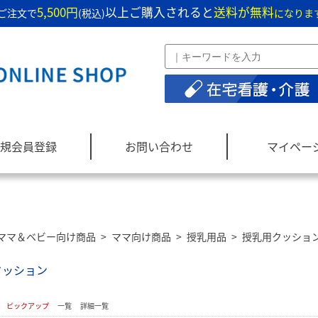
5,500円
以上ご購入されると
送料が無料
ご注文で
(税込)
になりま
規会員登録
お問い合わせ
マイペー
ママ＆ベビー向け商品
>
ママ向け商品
>
授乳用品
>
授乳用クッショ
クッション
：
ピックアップ
一覧
詳細一覧