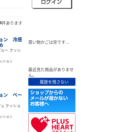
4
件あります
ショピングカート
ョン 冷感
買い物かごは空です...
め
ルー クッシ
最近見た商品
ッション
最近見た商品がありませ
ん。
履歴を残さない
ョン ベー
ュ クッショ
ッション