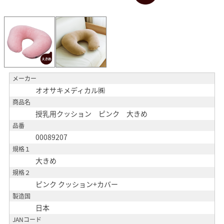
メーカー
オオサキメディカル㈱
商品名
授乳用クッション ピンク 大きめ
品番
00089207
規格１
大きめ
規格２
ピンク クッション+カバー
製造国
日本
JANコード