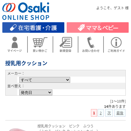
ようこそ、ゲスト 様
マイページ
買い物かご
新規登録
お問い合わせ
ご利用ガイド
授乳用クッション
メーカー：
並べ替え：
[1～10件]
14
件あります
1
2
次
最後
授乳用クッション ピンク ふつう