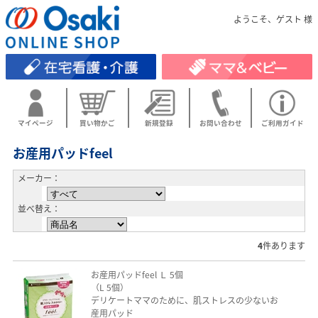
ようこそ、ゲスト 様
マイページ
買い物かご
新規登録
お問い合わせ
ご利用ガイド
お産用パッドfeel
メーカー：
並べ替え：
4
件あります
お産用パッドfeel Ｌ 5個
（L 5個）
デリケートママのために、肌ストレスの少ないお
産用パッド