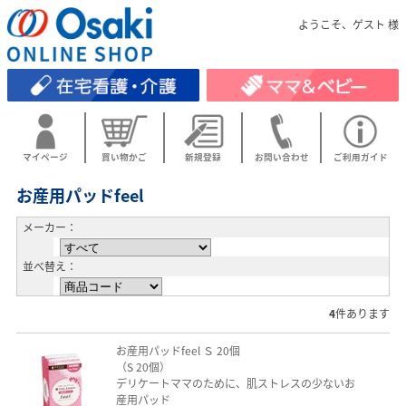
ようこそ、ゲスト 様
マイページ
買い物かご
新規登録
お問い合わせ
ご利用ガイド
お産用パッドfeel
メーカー：
並べ替え：
4
件あります
お産用パッドfeel Ｓ 20個
（S 20個）
デリケートママのために、肌ストレスの少ないお
産用パッド