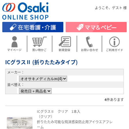
ようこそ、ゲスト 様
マイページ
買い物かご
新規登録
お問い合わせ
ご利用ガイド
ICグラスⅡ (折りたたみタイプ)
メーカー：
並べ替え：
4
件あります
ICグラスⅡ クリア 1本入
（クリア）
折りたたみ可能な飛沫感染防止用アイウエアフレ
ーム