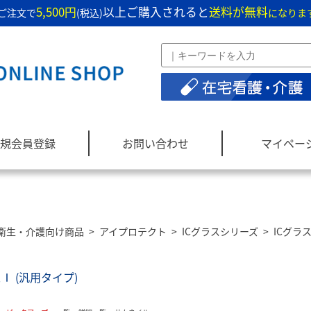
5,500円
以上ご購入されると
送料が無料
ご注文で
(税込)
になりま
規会員登録
お問い合わせ
マイペー
衛生・介護向け商品
>
アイプロテクト
>
ICグラスシリーズ
>
ICグラ
スⅠ (汎用タイプ)