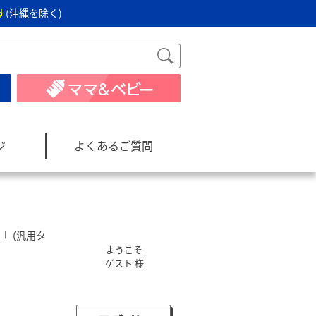
す
(沖縄を除く)
ジ
よくあるご質問
スⅠ (汎用タ
ようこそ
ゲスト 様