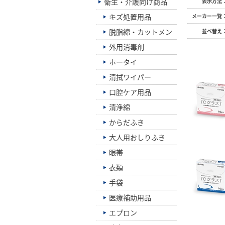
衛生・介護向け商品
表示方法
キズ処置用品
メーカー一覧
脱脂綿・カットメン
並べ替え
外用消毒剤
ホータイ
清拭ワイパー
口腔ケア用品
清浄綿
からだふき
大人用おしりふき
眼帯
衣類
手袋
医療補助用品
エプロン