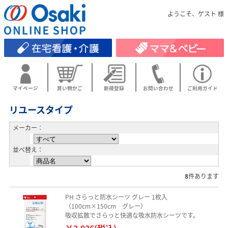
ようこそ、ゲスト 様
マイページ
買い物かご
新規登録
お問い合わせ
ご利用ガイド
リユースタイプ
メーカー：
並べ替え：
8
件あります
PH さらっと防水シーツ グレー 1枚入
（100cm×150cm グレー）
吸収拡散でさらっと快適な吸水防水シーツです。
￥2,926(税込)