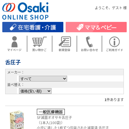
ようこそ、ゲスト 様
マイページ
買い物かご
新規登録
お問い合わせ
ご利用ガイド
舌圧子
メーカー：
並べ替え：
1
件あります
SF滅菌オオサキ舌圧子
（1本入(100袋)）
小児に適した1枚ずつ包装された滅菌済 舌圧子