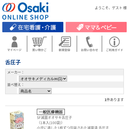
ようこそ、ゲスト 様
マイページ
買い物かご
新規登録
お問い合わせ
ご利用ガイド
舌圧子
メーカー：
並べ替え：
1
件あります
SF滅菌オオサキ舌圧子
（1本入(100袋)）
小児に適した1枚ずつ包装された滅菌済 舌圧子