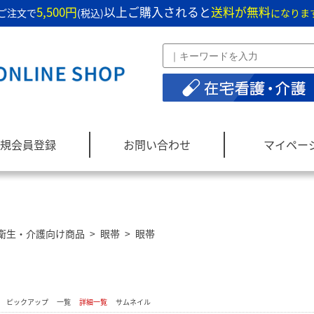
5,500円
以上ご購入されると
送料が無料
ご注文で
(税込)
になりま
規会員登録
お問い合わせ
マイペー
衛生・介護向け商品
>
眼帯
>
眼帯
：
ピックアップ
一覧
詳細一覧
サムネイル