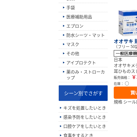
手袋
医療補助用品
エプロン
防水シーツ・マット
オオサキ 
マスク
（フリー 50
その他
日本
アイプロテクト
オオサキメ
耳ひものス
薬のみ・ストローカ
￥
ップ
販売価格：
○
在庫：
シーン別でさがす
規格 シール部
キズを処置したいとき
感染予防をしたいとき
口腔ケアをしたいとき
食事をするとき