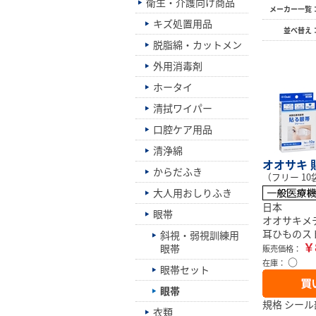
衛生・介護向け商品
メーカー一覧
キズ処置用品
並べ替え
脱脂綿・カットメン
外用消毒剤
ホータイ
清拭ワイパー
口腔ケア用品
清浄綿
オオサキ 
からだふき
（フリー 10
大人用おしりふき
日本
眼帯
オオサキメ
耳ひものス
斜視・弱視訓練用
￥
眼帯
販売価格：
○
在庫：
眼帯セット
眼帯
規格 シール部
衣類