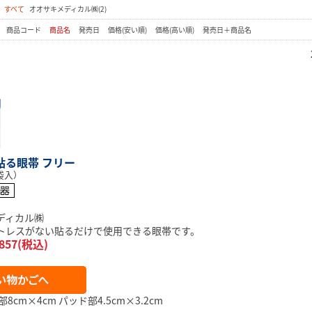
：
すべて
オオサキメディカル㈱(2)
：
商品コード
商品名
発売日
価格(安い順)
価格(高い順)
発売日＋商品名
貼る眼帯 フリー
袋入）
ディカル㈱
トレスがない貼るだけで使用できる眼帯です。
857(税込)
8cm×4cm パッド部4.5cm×3.2cm