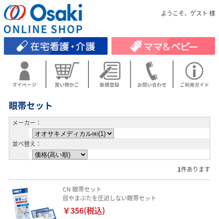
ようこそ、ゲスト 様
マイページ
買い物かご
新規登録
お問い合わせ
ご利用ガイド
眼帯セット
メーカー：
並べ替え：
1
件あります
CN 眼帯セット
目やまぶたを圧迫しない眼帯セット
￥356(税込)