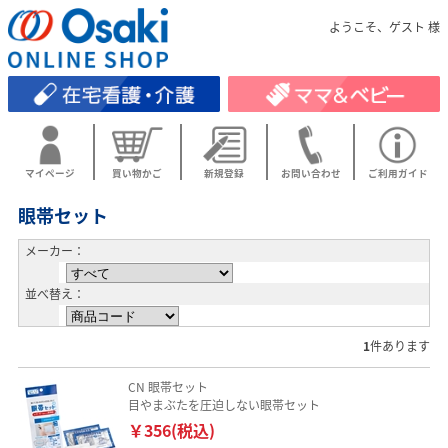
ようこそ、ゲスト 様
マイページ
買い物かご
新規登録
お問い合わせ
ご利用ガイド
眼帯セット
メーカー：
並べ替え：
1
件あります
CN 眼帯セット
目やまぶたを圧迫しない眼帯セット
￥356(税込)