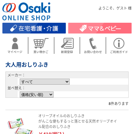
ようこそ、ゲスト 様
マイページ
買い物かご
新規登録
お問い合わせ
ご利用ガイド
大人用おしりふき
メーカー：
並べ替え：
8
件あります
オリーブオイルのおしりふき
がんこな便もするっと落とせる天然オリーブオイ
ル配合のおしりふき
￥418(税込)