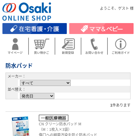
ようこそ、ゲスト 様
マイページ
買い物かご
新規登録
お問い合わせ
ご利用ガイド
防水パッド
メーカー：
並べ替え：
1
件あります
CN クリーン防水パッド M
（M：1枚入×3袋）
傷口への細菌汚染を防ぐ防水パッド