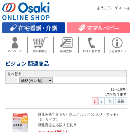
ようこそ、ゲスト 様
マイページ
買い物かご
新規登録
お問い合わせ
ご利用ガイド
ピジョン 関連商品
並べ替え：
[1～10件]
17
件あります
1
2
次
最後
母乳実感乳首 9ヵ月以上／LLサイズ(スリーカット)
（LLサイズ）
母乳育児を応援する乳首