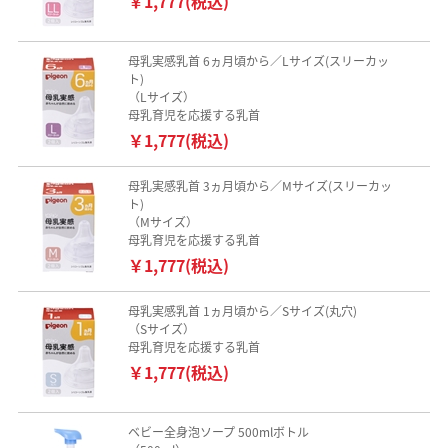
￥1,777(税込)
母乳実感乳首 6ヵ月頃から／Lサイズ(スリーカッ
ト)
（Lサイズ）
母乳育児を応援する乳首
￥1,777(税込)
母乳実感乳首 3ヵ月頃から／Mサイズ(スリーカッ
ト)
（Mサイズ）
母乳育児を応援する乳首
￥1,777(税込)
母乳実感乳首 1ヵ月頃から／Sサイズ(丸穴)
（Sサイズ）
母乳育児を応援する乳首
￥1,777(税込)
ベビー全身泡ソープ 500mlボトル