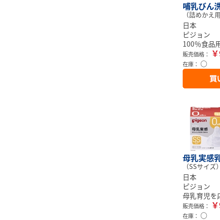
哺乳びん洗
（詰めかえ用 
日本
ピジョン
100％食
￥
販売価格：
○
在庫：
母乳実感乳
（SSサイズ
日本
ピジョン
母乳育児を
￥
販売価格：
○
在庫：