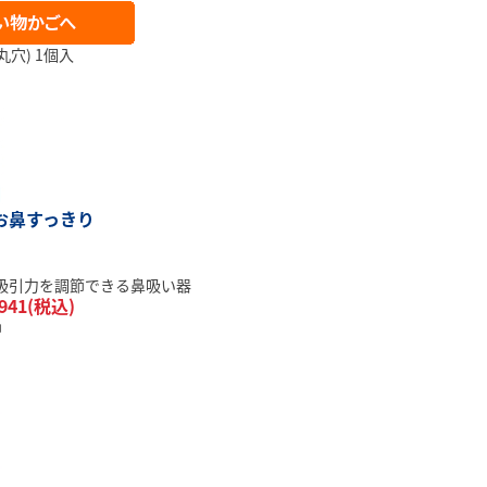
丸穴) 1個入
お鼻すっきり
吸引力を調節できる鼻吸い器
941(税込)
中