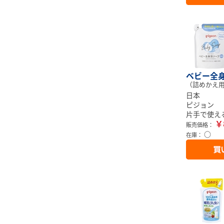
ベビー全身
（詰めかえ用 
日本
ピジョン
片手で使え
￥
販売価格：
○
在庫：