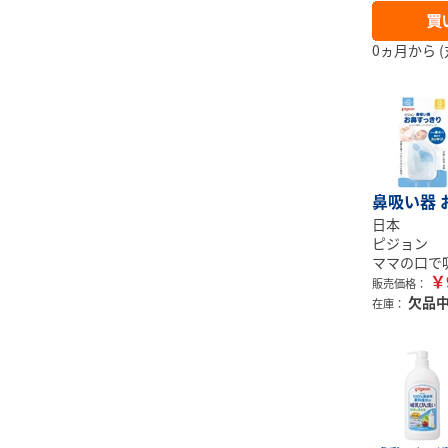
0ヵ月から (
鼻吸い器 
日本
ピジョン
ママの口で
￥
販売価格：
欠品
在庫：