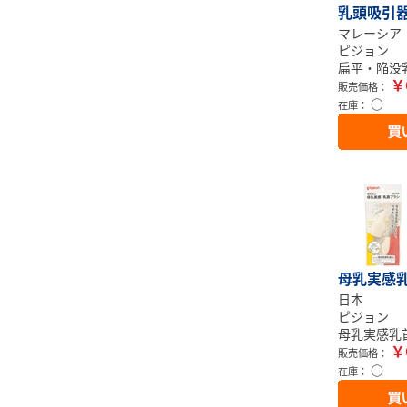
乳頭吸引
マレーシア
ピジョン
扁平・陥没
￥
販売価格：
○
在庫：
母乳実感乳
日本
ピジョン
母乳実感乳
￥
販売価格：
○
在庫：