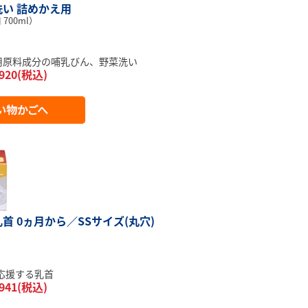
い 詰めかえ用
700ml）
品用原料成分の哺乳びん、野菜洗い
920(税込)
首 0ヵ月から／SSサイズ(丸穴)
）
応援する乳首
941(税込)