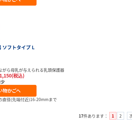
 ソフトタイプ L
ながら母乳が与えられる乳頭保護器
1,150(税込)
僅少
直径(先端付近)16-20mmまで
17
件あります
：
1
2