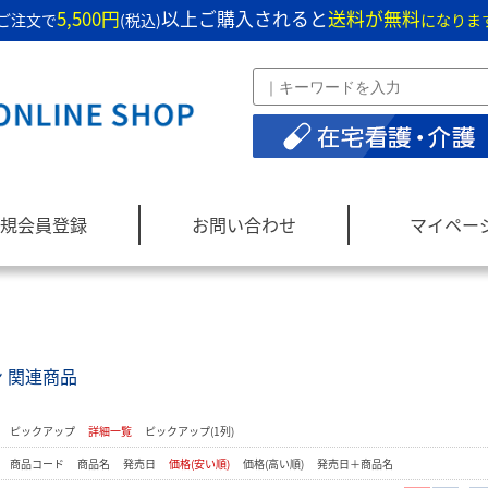
5,500円
以上ご購入されると
送料が無料
ご注文で
(税込)
になりま
規会員登録
お問い合わせ
マイペー
 関連商品
：
ピックアップ
詳細一覧
ピックアップ(1列)
：
商品コード
商品名
発売日
価格(安い順)
価格(高い順)
発売日＋商品名