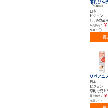
哺乳びん
（800ml）
日本
ピジョン
100％食
￥
販売価格：
○
在庫：
リペアニプ
日本
ピジョン
母乳育児を
￥
販売価格：
○
在庫：