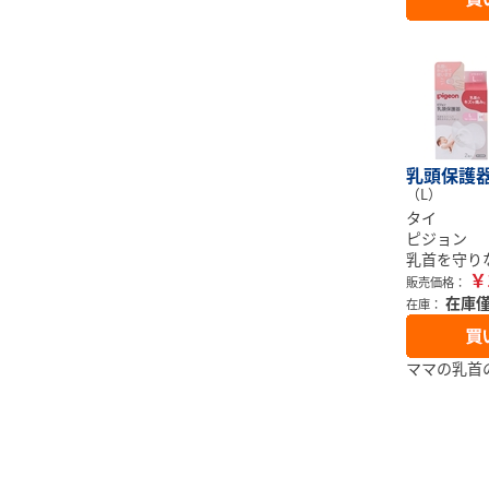
乳頭保護器
（L）
タイ
ピジョン
乳首を守り
￥
販売価格：
在庫
在庫：
ママの乳首の