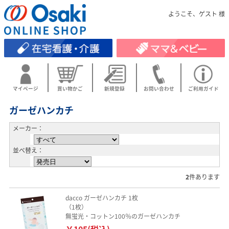
ようこそ、ゲスト 様
マイページ
買い物かご
新規登録
お問い合わせ
ご利用ガイド
ガーゼハンカチ
メーカー：
並べ替え：
2
件あります
dacco ガーゼハンカチ 1枚
（1枚）
無蛍光・コットン100％のガーゼハンカチ
￥105(税込)