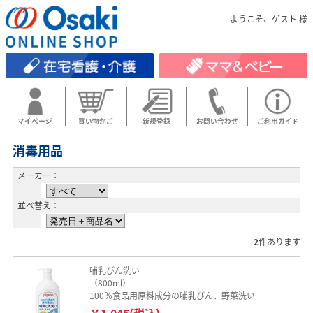
ようこそ、ゲスト 様
マイページ
買い物かご
新規登録
お問い合わせ
ご利用ガイド
消毒用品
メーカー：
並べ替え：
2
件あります
哺乳びん洗い
（800ml）
100％食品用原料成分の哺乳びん、野菜洗い
￥1,045(税込)