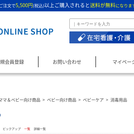
5,500円
以上ご購入されると
送料が無料
ご注文で
(税込)
になりま
規会員登録
お問い合わせ
マイペー
ママ＆ベビー向け商品
>
ベビー向け商品
>
ベビーケア
>
消毒用品
品
：
ピックアップ
一覧
詳細一覧