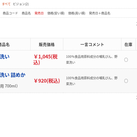
：
すべて
ピジョン(2)
：
商品コード
商品名
発売日
価格(安い順)
価格(高い順)
発売日＋商品名
商品名
販売価格
一言コメント
在庫
ん洗い
￥1,045(税
100％食品用原料成分の哺乳びん、野
○
込)
菜洗い
洗い 詰めか
100％食品用原料成分の哺乳びん、野
￥920(税込)
○
菜洗い
 700ml）