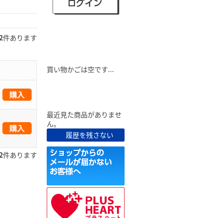
2
件あります
ショピングカート
買い物かごは空です...
最近見た商品
最近見た商品がありませ
ん。
履歴を残さない
2
件あります