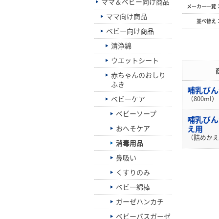
ママ＆ベビー向け商品
メーカー一覧
ママ向け商品
並べ替え
ベビー向け商品
清浄綿
ウエットシート
赤ちゃんのおしり
ふき
哺乳び
ベビーケア
（800ml）
ベビーソープ
哺乳びん
え用
おへそケア
（詰めかえ用
消毒用品
鼻吸い
くすりのみ
ベビー綿棒
ガーゼハンカチ
ベビーバスガーゼ