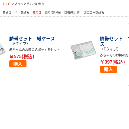
：
すべて
オオサキメディカル㈱(2)
：
商品コード
商品名
発売日
価格(安い順)
価格(高い順)
発売日＋商品名
臍帯セット 紙ケース
臍帯セット 
ス
（Aタイプ）
（Eタイプ）
赤ちゃんのお臍の処置をするセット
￥575(税込)
赤ちゃんのお臍の処
￥397(税込)