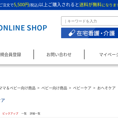
5,500円
以上ご購入されると
送料が無料
ご注文で
(税込)
になりま
規会員登録
お問い合わせ
マイペー
ママ＆ベビー向け商品
>
ベビー向け商品
>
ベビーケア
>
おへそケア
ケア
：
ピックアップ
一覧
詳細一覧