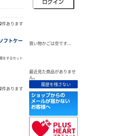
2
件あります
ショピングカート
ソフトケー
買い物かごは空です...
最近見た商品
置をするセット
最近見た商品がありませ
ん。
履歴を残さない
2
件あります