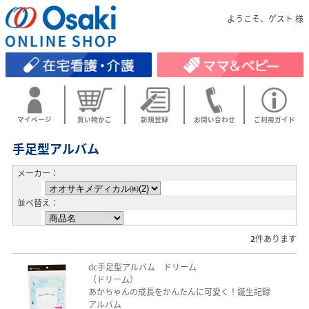
ようこそ、ゲスト 様
マイページ
買い物かご
新規登録
お問い合わせ
ご利用ガイド
手足型アルバム
メーカー：
並べ替え：
2
件あります
dc手足型アルバム ドリーム
（ドリーム）
あかちゃんの成長をかんたんに可愛く！誕生記録
アルバム