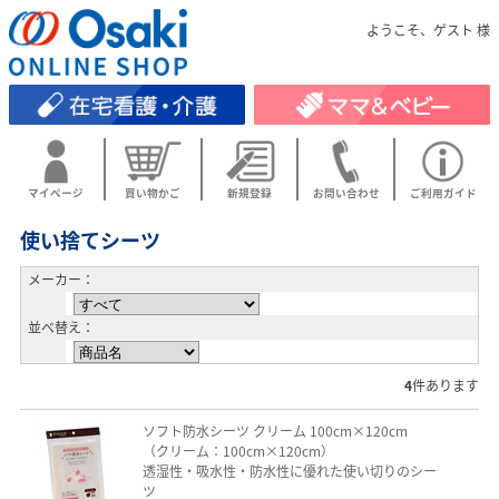
ようこそ、ゲスト 様
マイページ
買い物かご
新規登録
お問い合わせ
ご利用ガイド
使い捨てシーツ
メーカー：
並べ替え：
4
件あります
ソフト防水シーツ クリーム 100cm×120cm
（クリーム：100cm×120cm）
透湿性・吸水性・防水性に優れた使い切りのシー
ツ