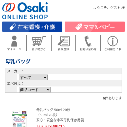
ようこそ、ゲスト 様
マイページ
買い物かご
新規登録
お問い合わせ
ご利用ガイド
母乳バッグ
メーカー：
並べ替え：
6
件あります
母乳バッグ 50ml 20枚
（50ml 20枚）
安心・安全な冷凍母乳保存用袋
￥1,150(税込)