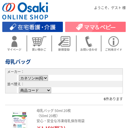
ようこそ、ゲスト 様
マイページ
買い物かご
新規登録
お問い合わせ
ご利用ガイド
母乳バッグ
メーカー：
並べ替え：
6
件あります
母乳バッグ 50ml 20枚
（50ml 20枚）
安心・安全な冷凍母乳保存用袋
￥1,150(税込)