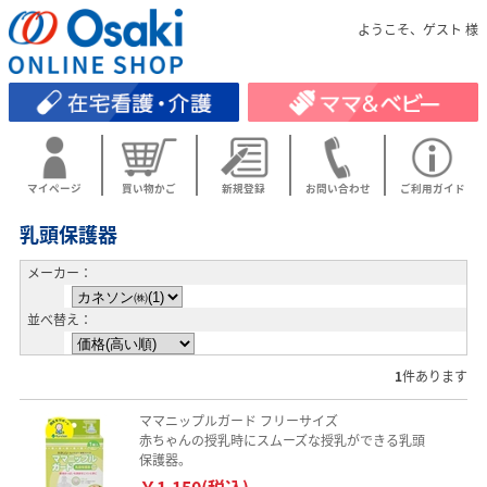
ようこそ、ゲスト 様
マイページ
買い物かご
新規登録
お問い合わせ
ご利用ガイド
乳頭保護器
メーカー：
並べ替え：
1
件あります
ママニップルガード フリーサイズ
赤ちゃんの授乳時にスムーズな授乳ができる乳頭
保護器。
￥1,150(税込)