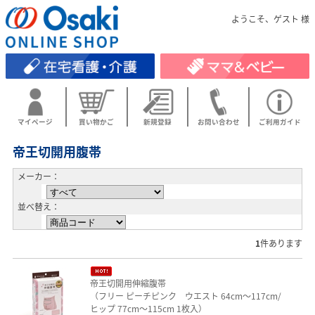
ようこそ、ゲスト 様
マイページ
買い物かご
新規登録
お問い合わせ
ご利用ガイド
帝王切開用腹帯
メーカー：
並べ替え：
1
件あります
帝王切開用伸縮腹帯
（フリー ピーチピンク ウエスト 64cm～117cm/
ヒップ 77cm～115cm 1枚入）