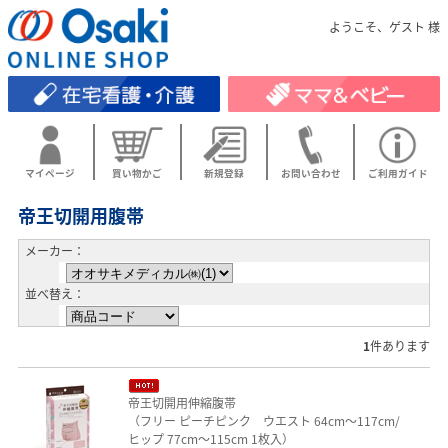
ようこそ、ゲスト 様
マイページ
買い物かご
新規登録
お問い合わせ
ご利用ガイド
帝王切開用腹帯
メーカー：
並べ替え：
1
件あります
帝王切開用伸縮腹帯
（フリー ピーチピンク ウエスト 64cm～117cm/
ヒップ 77cm～115cm 1枚入）