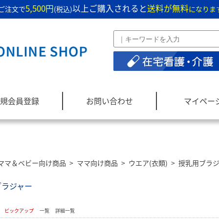
5,500円
以上ご購入されると
送料が無料
ご注文で
(税込)
になりま
規会員登録
お問い合わせ
マイペー
ママ＆ベビー向け商品
>
ママ向け商品
>
ウエア(衣類)
>
授乳用ブラ
ブラジャー
：
ピックアップ
一覧
詳細一覧