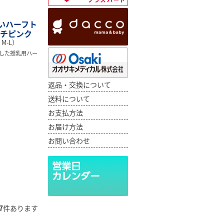
いハーフト
ピーチピンク
M-L）
した授乳用ハー
返品・交換について
送料について
お支払方法
お届け方法
お問い合わせ
7
件あります