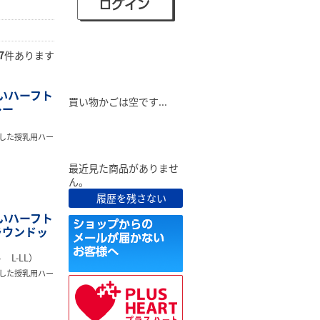
7
件あります
ショピングカート
いハーフト
買い物かごは空です...
レー
）
最近見た商品
した授乳用ハー
最近見た商品がありませ
ん。
履歴を残さない
いハーフト
ブラウンドッ
L-LL）
した授乳用ハー