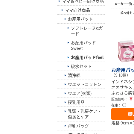
ママ＆ベビー向け商品
メーカー一覧
ママ向け商品
並べ替え
お産用パッド
ソフトレーヌαガ
ード
お産用パッド
Sweet
お産用パッドfeel
破水セット
お産用パッド
清浄綿
（S 10個）
インドネシ
ウエットコットン
オオサキメ
ふわさら感
ウエア(衣類)
￥
販売価格：
授乳用品
○
在庫：
乳頭・乳房ケア・
傷あとケア
規格 9cm×2
母乳バッグ