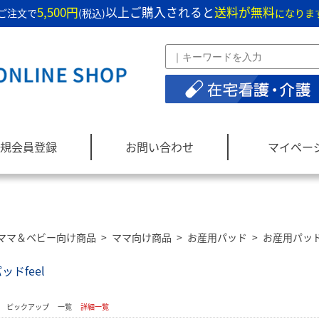
5,500円
以上ご購入されると
送料が無料
ご注文で
(税込)
になりま
規会員登録
お問い合わせ
マイペー
ママ＆ベビー向け商品
>
ママ向け商品
>
お産用パッド
>
お産用パッドf
ッドfeel
：
ピックアップ
一覧
詳細一覧