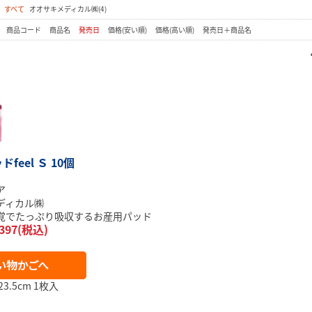
：
すべて
オオサキメディカル㈱(4)
：
商品コード
商品名
発売日
価格(安い順)
価格(高い順)
発売日＋商品名
feel Ｓ 10個
ア
ディカル㈱
覚でたっぷり吸収するお産用パッド
397(税込)
3.5cm 1枚入