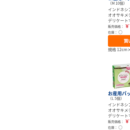
（M 10個）
インドネシ
オオサキメ
デリケート
￥
販売価格：
○
在庫：
規格 12cm×
お産用パッド
（L 5個）
インドネシ
オオサキメ
デリケート
￥
販売価格：
○
在庫：