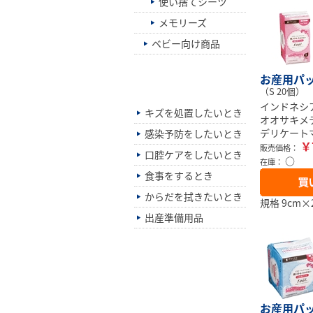
使い捨てシーツ
メモリーズ
ベビー向け商品
シーン別でさがす
お産用パッド
（S 20個）
インドネシ
キズを処置したいとき
オオサキメ
デリケート
感染予防をしたいとき
￥
販売価格：
口腔ケアをしたいとき
○
在庫：
食事をするとき
からだを拭きたいとき
規格 9cm×2
出産準備用品
お産用パッド