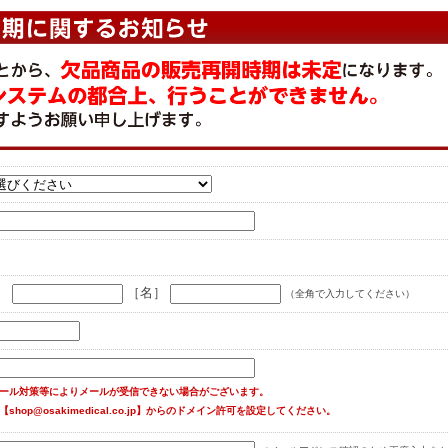
］
［名］
（全角で入力してください）
ール対策等によりメールが受信できない場合がございます。
【shop@osakimedical.co.jp】からのドメイン許可を設定してください。