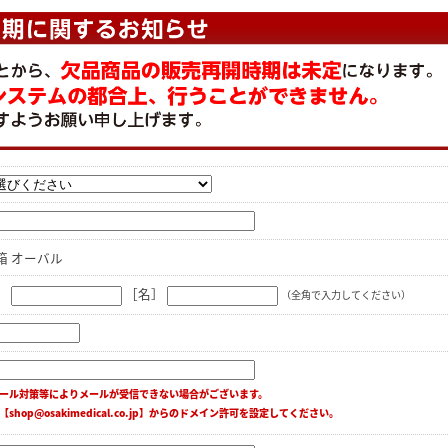
箱 オーバル
］
［名］
（全角で入力してください）
ール対策等によりメールが受信できない場合がございます。
【shop@osakimedical.co.jp】からのドメイン許可を設定してください。