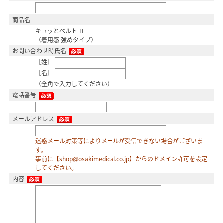
商品名
キュッとベルト Ⅱ
（着用感 強めタイプ）
お問い合わせ時氏名
［姓］
［名］
（全角で入力してください）
電話番号
メールアドレス
迷惑メール対策等によりメールが受信できない場合がございま
す。
事前に【shop@osakimedical.co.jp】からのドメイン許可を設定
してください。
内容